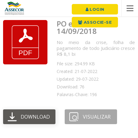
LOGIN
PO em Pauta
ASSOCIE-SE
14/09/2018
No meio da crise, folha de
pagamento de todo Judiciário cresce
R$ 8,1 bi
File size: 294.99 KB
Created: 21-07-2022
Updated: 29-07-2022
Download: 76
Palavras-Chave: 196
DOWNLOAD
VISUALIZAR