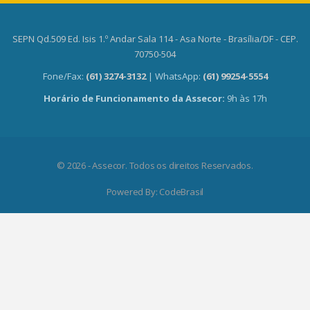
SEPN Qd.509 Ed. Isis 1.º Andar Sala 114 - Asa Norte - Brasília/DF - CEP.
70750-504
Fone/Fax:
(61) 3274-3132
| WhatsApp:
(61) 99254-5554
Horário de Funcionamento da Assecor:
9h às 17h
© 2026 - Assecor. Todos os direitos Reservados.
Powered By:
CodeBrasil