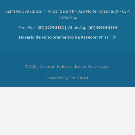
SEPN Qd.509 Ed. Isis 1.º Andar Sala 114 - Asa Norte - Brasília/DF - CEP.
70750-504
Fone/Fax:
(61) 3274-3132
| WhatsApp:
(61) 99254-5554
Horário de Funcionamento da Assecor:
9h às 17h
© 2026 - Assecor. Todos os direitos Reservados.
Powered By:
CodeBrasil