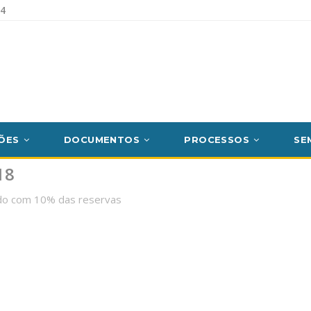
54
ÕES
DOCUMENTOS
PROCESSOS
SE
18
ndo com 10% das reservas