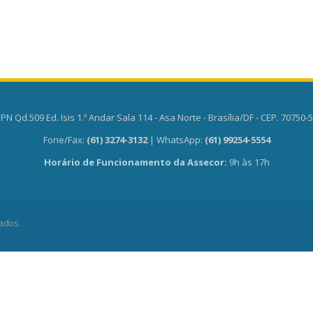
PN Qd.509 Ed. Isis 1.º Andar Sala 114 - Asa Norte - Brasília/DF - CEP. 70750-
Fone/Fax:
(61) 3274-3132
| WhatsApp:
(61) 99254-5554
Horário de Funcionamento da Assecor:
9h às 17h
ados.