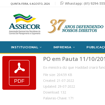
Whastapp: (61) 9294-55
QUINTA-FEIRA, 6 AGOSTO, 2026
INSTITUCIONAL
IMPRENSA
PUBLICAÇ
PO em Pauta 11/10/20
Ex-ministra diz que Haddad criará fu
File size: 204.59 KB
Created: 21-07-2022
Updated: 29-07-2022
Download: 132
Palavras-Chave: 171