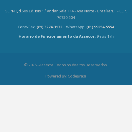
SEPN Qd.509 Ed. Isis 1.º Andar Sala 114 - Asa Norte - Brasília/DF - CEP.
70750-504
Fone/Fax:
(61) 3274-3132
| WhatsApp:
(61) 99254-5554
Horário de Funcionamento da Assecor:
9h às 17h
© 2026 - Assecor. Todos os direitos Reservados.
Powered By:
CodeBrasil