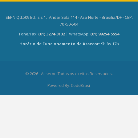
SEPN Qd.509 Ed. Isis 1.º Andar Sala 114 - Asa Norte - Brasília/DF - CEP.
70750-504
Fone/Fax:
(61) 3274-3132
| WhatsApp:
(61) 99254-5554
Horário de Funcionamento da Assecor:
9h às 17h
© 2026 - Assecor. Todos os direitos Reservados.
Powered By:
CodeBrasil