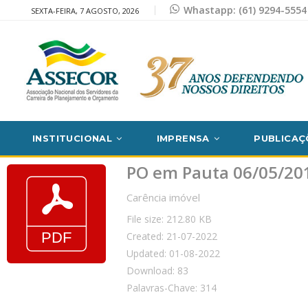
Whastapp: (61) 9294-5554
SEXTA-FEIRA, 7 AGOSTO, 2026
INSTITUCIONAL
IMPRENSA
PUBLICAÇ
PO em Pauta 06/05/20
Carência imóvel
File size: 212.80 KB
Created: 21-07-2022
Updated: 01-08-2022
Download: 83
Palavras-Chave: 314