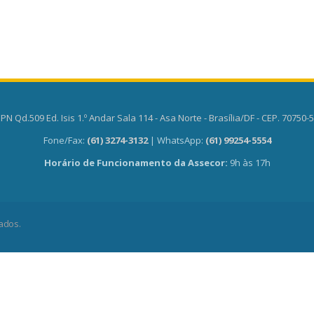
PN Qd.509 Ed. Isis 1.º Andar Sala 114 - Asa Norte - Brasília/DF - CEP. 70750-
Fone/Fax:
(61) 3274-3132
| WhatsApp:
(61) 99254-5554
Horário de Funcionamento da Assecor:
9h às 17h
ados.