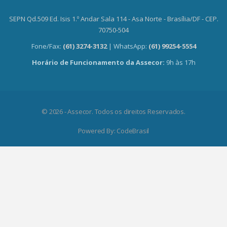
SEPN Qd.509 Ed. Isis 1.º Andar Sala 114 - Asa Norte - Brasília/DF - CEP.
70750-504
Fone/Fax:
(61) 3274-3132
| WhatsApp:
(61) 99254-5554
Horário de Funcionamento da Assecor:
9h às 17h
© 2026 - Assecor. Todos os direitos Reservados.
Powered By:
CodeBrasil