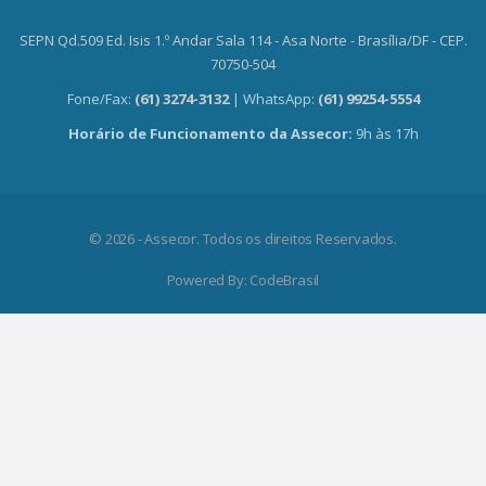
SEPN Qd.509 Ed. Isis 1.º Andar Sala 114 - Asa Norte - Brasília/DF - CEP.
70750-504
Fone/Fax:
(61) 3274-3132
| WhatsApp:
(61) 99254-5554
Horário de Funcionamento da Assecor:
9h às 17h
© 2026 - Assecor. Todos os direitos Reservados.
Powered By:
CodeBrasil