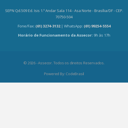
SEPN Qd.509 Ed. Isis 1.º Andar Sala 114 - Asa Norte - Brasília/DF - CEP.
70750-504
Fone/Fax:
(61) 3274-3132
| WhatsApp:
(61) 99254-5554
Horário de Funcionamento da Assecor:
9h às 17h
© 2026 - Assecor. Todos os direitos Reservados.
Powered By:
CodeBrasil