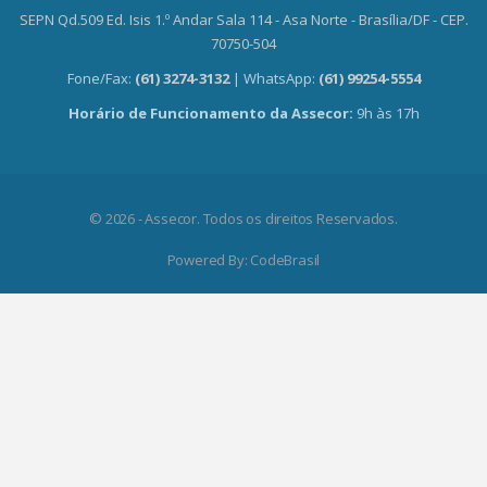
SEPN Qd.509 Ed. Isis 1.º Andar Sala 114 - Asa Norte - Brasília/DF - CEP.
70750-504
Fone/Fax:
(61) 3274-3132
| WhatsApp:
(61) 99254-5554
Horário de Funcionamento da Assecor:
9h às 17h
© 2026 - Assecor. Todos os direitos Reservados.
Powered By:
CodeBrasil