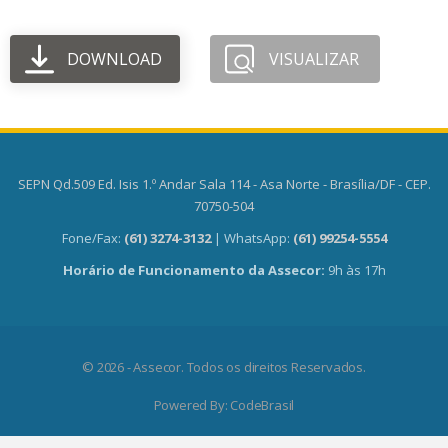
DOWNLOAD
VISUALIZAR
SEPN Qd.509 Ed. Isis 1.º Andar Sala 114 - Asa Norte - Brasília/DF - CEP.
70750-504
Fone/Fax:
(61) 3274-3132
| WhatsApp:
(61) 99254-5554
Horário de Funcionamento da Assecor:
9h às 17h
© 2026 - Assecor. Todos os direitos Reservados.
Powered By:
CodeBrasil