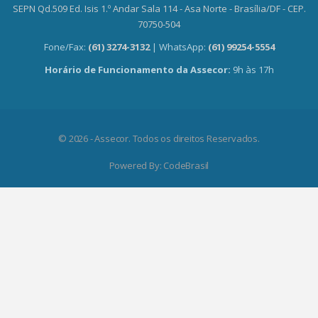
SEPN Qd.509 Ed. Isis 1.º Andar Sala 114 - Asa Norte - Brasília/DF - CEP.
70750-504
Fone/Fax:
(61) 3274-3132
| WhatsApp:
(61) 99254-5554
Horário de Funcionamento da Assecor:
9h às 17h
© 2026 - Assecor. Todos os direitos Reservados.
Powered By:
CodeBrasil