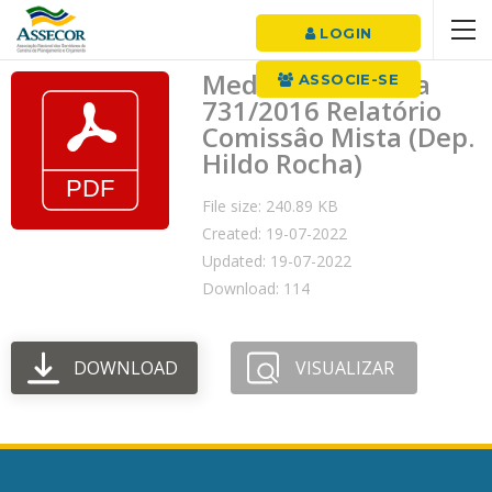
LOGIN
Medida Provisória
ASSOCIE-SE
731/2016 Relatório
Comissâo Mista (Dep.
Hildo Rocha)
File size: 240.89 KB
Created: 19-07-2022
Updated: 19-07-2022
Download: 114
DOWNLOAD
VISUALIZAR