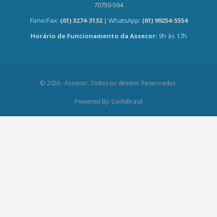
70750-504
Fone/Fax:
(61) 3274-3132
| WhatsApp:
(61) 99254-5554
Horário de Funcionamento da Assecor:
9h às 17h
© 2026 - Assecor. Todos os direitos Reservados.
Powered By:
CodeBrasil