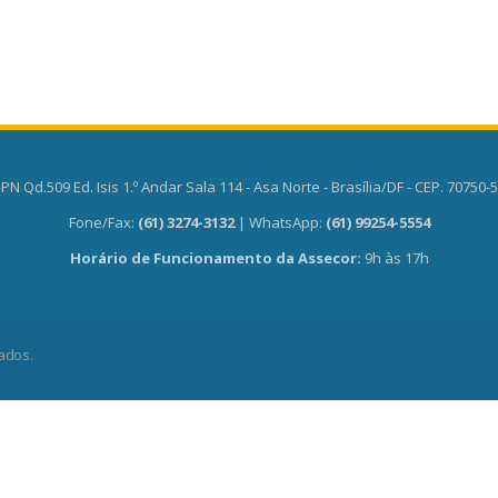
PN Qd.509 Ed. Isis 1.º Andar Sala 114 - Asa Norte - Brasília/DF - CEP. 70750-
Fone/Fax:
(61) 3274-3132
| WhatsApp:
(61) 99254-5554
Horário de Funcionamento da Assecor:
9h às 17h
ados.