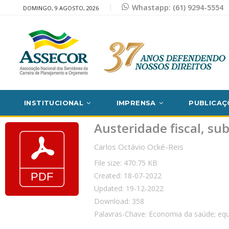
Whastapp: (61) 9294-5554
DOMINGO, 9 AGOSTO, 2026
INSTITUCIONAL
IMPRENSA
PUBLICAÇ
Austeridade fiscal, subs
Carlos Octávio Ocké-Reis
File size: 470.75 KB
Created: 18-07-2022
Updated: 19-12-2022
Download: 358
Palavras-Chave: Economia da saúde; equi