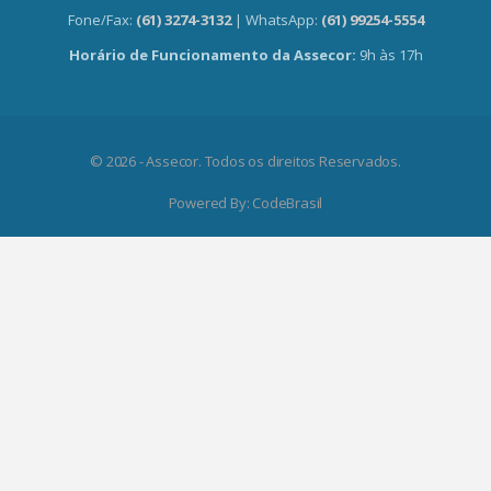
Fone/Fax:
(61) 3274-3132
| WhatsApp:
(61) 99254-5554
Horário de Funcionamento da Assecor:
9h às 17h
© 2026 - Assecor. Todos os direitos Reservados.
Powered By:
CodeBrasil