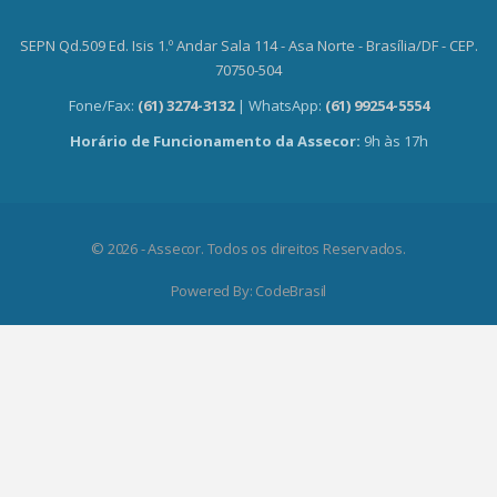
SEPN Qd.509 Ed. Isis 1.º Andar Sala 114 - Asa Norte - Brasília/DF - CEP.
70750-504
Fone/Fax:
(61) 3274-3132
| WhatsApp:
(61) 99254-5554
Horário de Funcionamento da Assecor:
9h às 17h
© 2026 - Assecor. Todos os direitos Reservados.
Powered By:
CodeBrasil