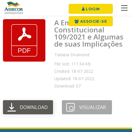
LOGIN
A Emenda
ASSOCIE-SE
Constitucional
109/2021 e Algumas
de suas Implicações
Tatiana Drumond
File size: 111.34 KB
Created: 18-07-2022
Updated: 18-07-2022
Download: 67
DOWNLOAD
VISUALIZAR