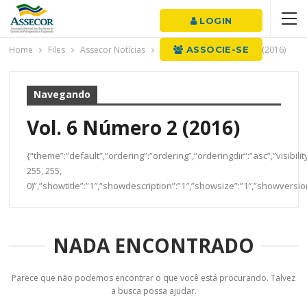
LOGIN
Home
Files
Assecor Notícias
RBPO
ASSOCIE-SE
Vol. 6 Número 2 (2016)
Navegando
Vol. 6 Número 2 (2016)
{“theme”:”default”,”ordering”:”ordering”,”orderingdir”:”asc”,”visibi
255, 255,
0)”,”showtitle”:”1″,”showdescription”:”1″,”showsize”:”1″,”showvers
NADA ENCONTRADO
Parece que não podemos encontrar o que você está procurando. Talvez
a busca possa ajudar.