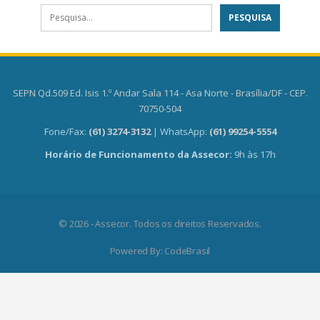
SEPN Qd.509 Ed. Isis 1.º Andar Sala 114 - Asa Norte - Brasília/DF - CEP.
70750-504
Fone/Fax:
(61) 3274-3132
| WhatsApp:
(61) 99254-5554
Horário de Funcionamento da Assecor:
9h às 17h
© 2026 - Assecor. Todos os direitos Reservados.
Powered By:
CodeBrasil