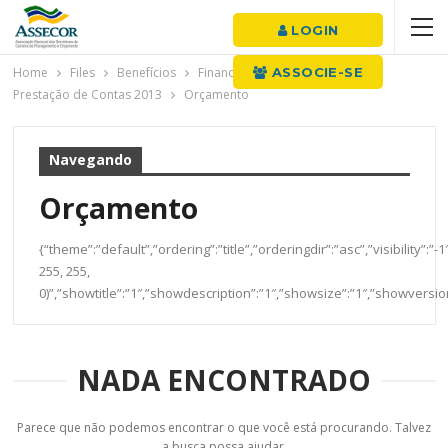
LOGIN
Home
Files
Benefícios
Financeiro
ASSOCIE-SE
Prestação de Contas 2013
Orçamento
Navegando
Orçamento
{“theme”:”default”,”ordering”:”title”,”orderingdir”:”asc”,”visibilit
255, 255,
0)”,”showtitle”:”1″,”showdescription”:”1″,”showsize”:”1″,”showvers
NADA ENCONTRADO
Parece que não podemos encontrar o que você está procurando. Talvez
a busca possa ajudar.