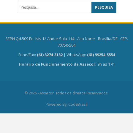
SEPN Qd.509 Ed. Isis 1.º Andar Sala 114 - Asa Norte - Brasília/DF - CEP.
70750-504
Fone/Fax:
(61) 3274-3132
| WhatsApp:
(61) 99254-5554
Horário de Funcionamento da Assecor:
9h às 17h
© 2026 - Assecor. Todos os direitos Reservados.
Powered By:
CodeBrasil