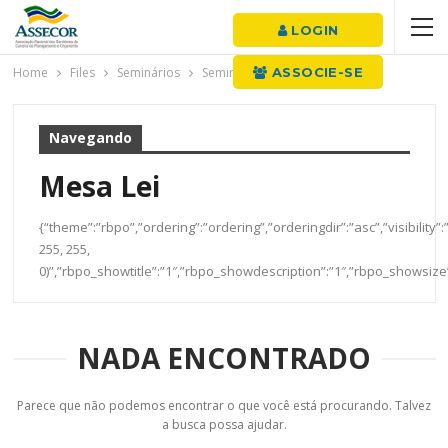
LOGIN
Home
Files
Seminários
Seminário 2016
ASSOCIE-SE
Mesa Lei
Navegando
Mesa Lei
{“theme”:”rbpo”,”ordering”:”ordering”,”orderingdir”:”asc”,”visibil
255, 255,
0)”,”rbpo_showtitle”:”1″,”rbpo_showdescription”:”1″,”rbpo_showsiz
NADA ENCONTRADO
Parece que não podemos encontrar o que você está procurando. Talvez
a busca possa ajudar.