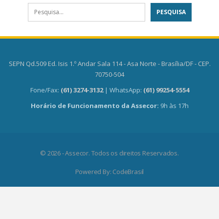
SEPN Qd.509 Ed. Isis 1.º Andar Sala 114 - Asa Norte - Brasília/DF - CEP.
70750-504
Fone/Fax:
(61) 3274-3132
| WhatsApp:
(61) 99254-5554
Horário de Funcionamento da Assecor:
9h às 17h
© 2026 - Assecor. Todos os direitos Reservados.
Powered By:
CodeBrasil