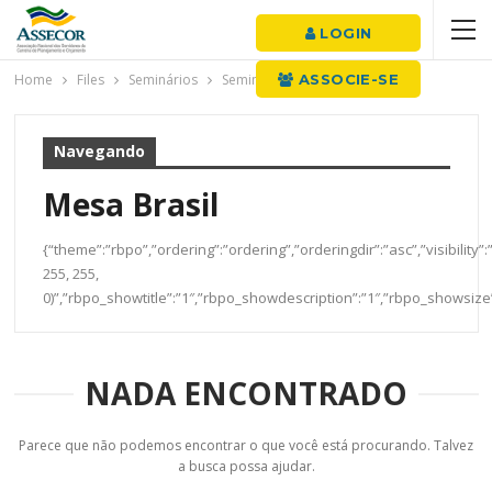
LOGIN
Home
Files
Seminários
Seminário 2016
ASSOCIE-SE
Mesa Brasil
Navegando
Mesa Brasil
{“theme”:”rbpo”,”ordering”:”ordering”,”orderingdir”:”asc”,”visibil
255, 255,
0)”,”rbpo_showtitle”:”1″,”rbpo_showdescription”:”1″,”rbpo_showsiz
NADA ENCONTRADO
Parece que não podemos encontrar o que você está procurando. Talvez
a busca possa ajudar.