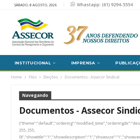
Whastapp: (61) 9294-5554
SÁBADO, 8 AGOSTO, 2026
INSTITUCIONAL
IMPRENSA
PUBLICAÇ
Home
Files
Eleições
Documentos - Assecor Sindical
Navegando
Documentos - Assecor Sindi
{“theme”:”default”,”ordering”:”modified_time”,”orderingdir”:”des
255, 255,
0)”,”showtitle”:”1″,”showdescription”:”1″,”showsize”:”1″,”showv