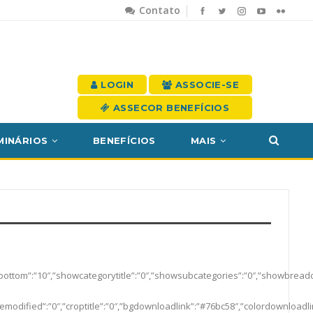
Contato
LOGIN
ASSOCIE-SE
ASSECOR BENEFÍCIOS
MINÁRIOS
BENEFÍCIOS
MAIS
arginbottom”:”10″,”showcategorytitle”:”0″,”showsubcategories”:”0″,”showbre
modified”:”0″,”croptitle”:”0″,”bgdownloadlink”:”#76bc58″,”colordownloadli