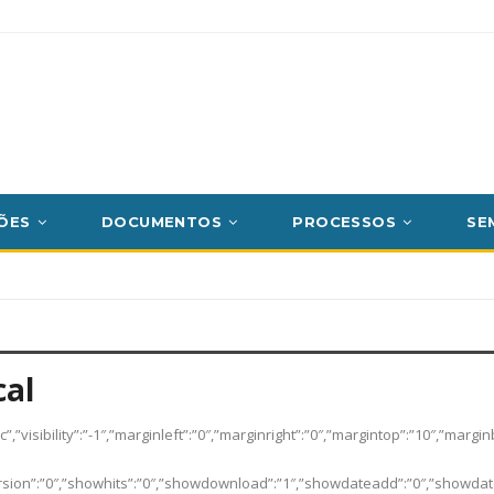
ÕES
DOCUMENTOS
PROCESSOS
SE
cal
c”,”visibility”:”-1″,”marginleft”:”0″,”marginright”:”0″,”margintop”:”10″,”m
ersion”:”0″,”showhits”:”0″,”showdownload”:”1″,”showdateadd”:”0″,”showdate