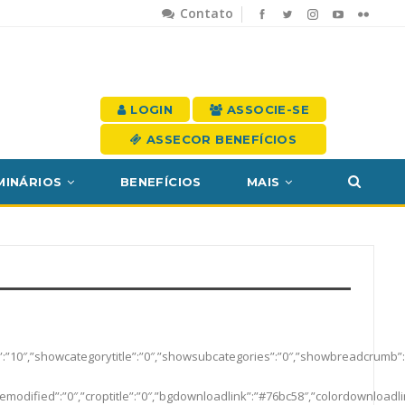
Contato
LOGIN
ASSOCIE-SE
ASSECOR BENEFÍCIOS
MINÁRIOS
BENEFÍCIOS
MAIS
ottom”:”10″,”showcategorytitle”:”0″,”showsubcategories”:”0″,”showbreadcrumb
modified”:”0″,”croptitle”:”0″,”bgdownloadlink”:”#76bc58″,”colordownloadli