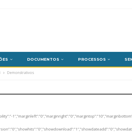
ÕES
DOCUMENTOS
PROCESSOS
SE
3
Demonstrativos
sibility”:”-1″,”marginleft”:”0″,”marginright”:”0″,”margintop”:”10″,”marginb
ersion”:”0″,”showhits”:”0″,”showdownload”:”1″,”showdateadd”:”0″,”showdate