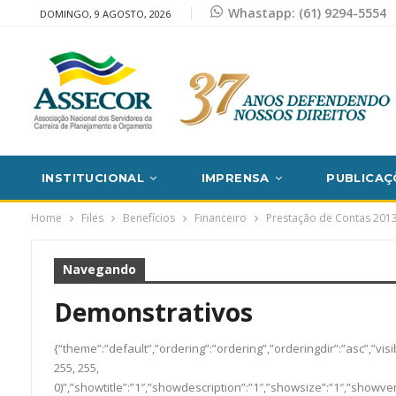
Whastapp: (61) 9294-5554
DOMINGO, 9 AGOSTO, 2026
INSTITUCIONAL
IMPRENSA
PUBLICAÇ
Home
Files
Benefícios
Financeiro
Prestação de Contas 201
Navegando
Demonstrativos
{“theme”:”default”,”ordering”:”ordering”,”orderingdir”:”asc”,”vi
255, 255,
0)”,”showtitle”:”1″,”showdescription”:”1″,”showsize”:”1″,”showv