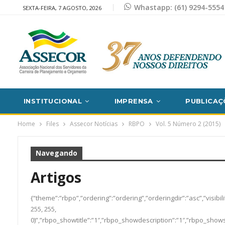
Whastapp: (61) 9294-5554
SEXTA-FEIRA, 7 AGOSTO, 2026
INSTITUCIONAL
IMPRENSA
PUBLICAÇ
Home
Files
Assecor Notícias
RBPO
Vol. 5 Número 2 (2015)
Navegando
Artigos
{“theme”:”rbpo”,”ordering”:”ordering”,”orderingdir”:”asc”,”vis
255, 255,
0)”,”rbpo_showtitle”:”1″,”rbpo_showdescription”:”1″,”rbpo_sho