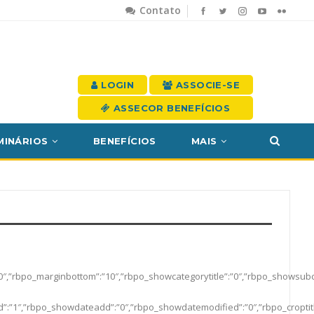
Contato
LOGIN
ASSOCIE-SE
ASSECOR BENEFÍCIOS
MINÁRIOS
BENEFÍCIOS
MAIS
top”:”10″,”rbpo_marginbottom”:”10″,”rbpo_showcategorytitle”:”0″,”rbpo_sho
”:”1″,”rbpo_showdateadd”:”0″,”rbpo_showdatemodified”:”0″,”rbpo_croptitl