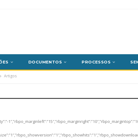
ÕES
DOCUMENTOS
PROCESSOS
SE
Artigos
ibility”:”-1″,”rbpo_marginleft”:”15″,”rbpo_marginright”:”10″,”rbpo_margin
wsize”:”1″,”rbpo_showversion”:”1″,”rbpo_showhits”:”1″,”rbpo_showdownload