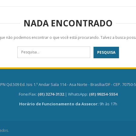
NADA ENCONTRADO
que não podemos encontrar o que você está procurando. Talvez a busca possa
PN Qd.509 Ed. Isis 1.º Andar Sala 114 - Asa Norte - Brasília/DF - CEP. 70750-
Fone/Fax:
(61) 3274-3132
| WhatsApp:
(61) 99254-5554
Horário de Funcionamento da Assecor:
9h às 17h
ados.