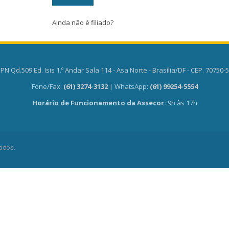
Ainda não é filiado?
PN Qd.509 Ed. Isis 1.º Andar Sala 114 - Asa Norte - Brasília/DF - CEP. 70750-
Fone/Fax:
(61) 3274-3132
| WhatsApp:
(61) 99254-5554
Horário de Funcionamento da Assecor:
9h às 17h
ados.